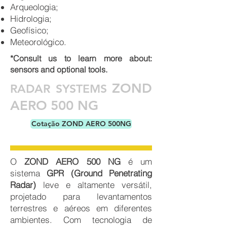
Arqueologia;
Hidrologia;
Geofísico;
Meteorológico.
*Consult us to learn more about:
sensors and optional tools.
ZOND
RADAR
SYSTEMS
AERO
500 NG
Cotação ZOND AERO 500NG
O
ZOND AERO 500 NG
é um
sistema
GPR (Ground Penetrating
Radar)
leve e altamente versátil,
projetado para levantamentos
terrestres e aéreos em diferentes
ambientes. Com tecnologia de