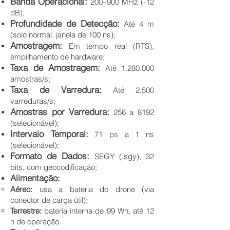
Banda Operacional:
200–900 MHz (-12
dB);
Profundidade de Detecção:
Até 4 m
(solo normal, janela de 100 ns);
Amostragem:
Em tempo real (RTS),
empilhamento de hardware;
Taxa de Amostragem:
Até
1.280.000
amostras/s;
Taxa de Varredura:
Até 2.500
varreduras/s;
Amostras por Varredura:
256 a 8192
(selecionável);
Intervalo Temporal:
71 ps a 1 ns
(selecionável);
Formato de Dados:
SEGY (.sgy), 32
bits, com geocodificação;
Alimentação:
Aéreo:
usa a bateria do drone (via
conector de carga útil);
Terrestre:
bateria interna de 99 Wh, até 12
h de operação.