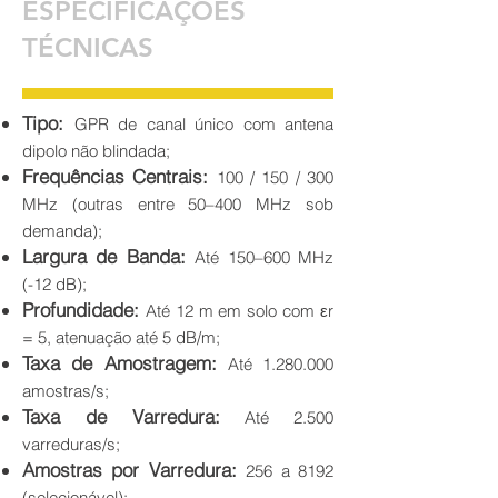
ESPECIFICAÇÕES
TÉCNICAS
Tipo:
GPR de canal único com antena
dipolo não blindada;
Frequências Centrais:
100 / 150 / 300
MHz (outras entre 50–400 MHz sob
demanda);
Largura de Banda:
Até 150–600 MHz
(-12 dB);
Profundidade:
Até 12 m em solo com εr
= 5, atenuação até 5 dB/m;
Taxa de Amostragem:
Até
1.280.000
amostras/s;
Taxa de Varredura:
Até 2.500
varreduras/s;
Amostras por Varredura:
256 a 8192
(selecionável);