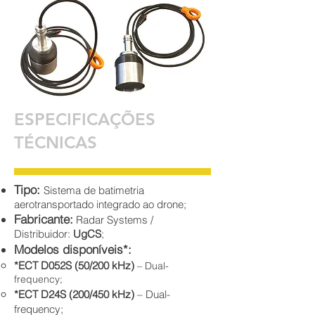
ESPECIFICAÇÕES
TÉCNICAS
Tipo:
Sistema de batimetria
aerotransportado integrado ao drone;
Fabricante:
Radar Systems /
Distribuidor:
UgCS
;
Modelos disponíveis*:
*ECT D052S (50/200 kHz)
– Dual-
frequency;
*ECT D24S (200/450 kHz)
– Dual-
frequency;