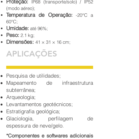
Proteção:
IP68 (transporte/solo) / IP52
(modo aéreo);
Temperatura de Operação:
-20°C a
60°C;
Umidade:
até 96%;
Peso:
2.1 kg;
Dimensões:
41 × 31 × 16 cm;
APLICAÇÕES
Pesquisa de utilidades;
Mapeamento de infraestrutura
subterrânea;
Arqueologia;
Levantamentos geotécnicos;
Estratigrafia geológica;
Glaciologia, perfilagem de
espessura de neve/gelo.
*Componentes e softwares adicionais