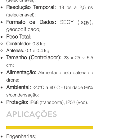
Resolução Temporal:
18 ps a 2,5 ns
(selecionável);
Formato de Dados:
SEGY (.sgy),
geocodificado
;
Peso Total:
Controlador:
0.8 kg;
Antenas:
0.1 a 0.4 kg.
Tamanho (Controlador):
23 × 25 × 5.5
cm;
Alimentação:
Alimentado pela bateria do
drone;
Ambiental:
-20°C a 60°C - Umidade 96%
s/condensação;
Proteção:
IP68 (transporte), IP52 (voo).
APLICAÇÕES
Engenharias;