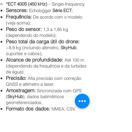
*ECT 400S (450 kHz)
– Single-frequency.
Sensores:
Echologger
Série ECT
;
Frequência:
De acordo com o modelo
(veja acima);
Peso do sensor:
1,3 a 1,85 kg
(dependendo do modelo);
Peso total da carga útil do drone:
~8,9 kg (incluindo altímetro,
SkyHub
,
suportes e cabos);
Alcance de profundidade:
Até 100 m
(dependendo da frequência e da turbidez
da água);
Precisão:
Alta precisão com correção
GNSS e altímetro a laser;
Amostragem:
Sincronizada com GPS
(
SkyHub
), dados batimétricos
georreferenciados;
Formato dos dados:
NMEA, CSV,
formatos compatíveis com GIS;
Fonte de alimentação:
Do drone (
DJI M350/M300 RTK
) via