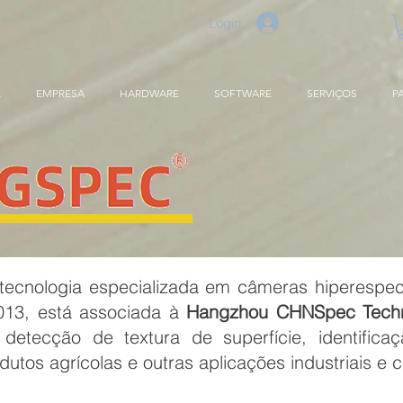
Login
E
EMPRESA
HARDWARE
SOFTWARE
SERVIÇOS
P
cnologia especializada em câmeras hiperespectr
13, está associada à
Hangzhou CHNSpec Techno
detecção de textura de superfície, identific
tos agrícolas e outras aplicações industriais e ci