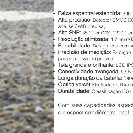
Faixa espectral estendida:
300-
Alta precisão:
Detector CMOS (30
análise SWIR precisa;
Alto SNR:
380:1 em VIS, 1200:1 e
Resolução otimizada:
1,7 nm (VI
Portabilidade:
Design leve com so
Precisão de medição:
Exibição 
para visualização precisa;
Tela grande e brilhante:
LCD IPS
Conectividade avançada:
USB-C
Longa duração da bateria:
Bate
Óptica versátil
Entrada de fibra 
:
Durabilidade:
Classificação IP54,
Com suas capacidades espectra
é o espectrorradiômetro ideal pa