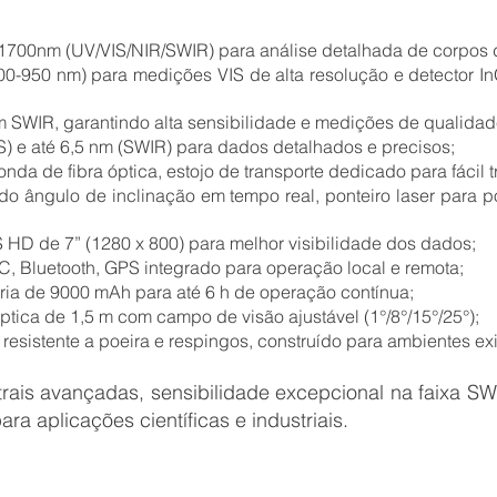
1700nm (UV/VIS/NIR/SWIR) para análise detalhada de corpos 
0-950 nm) para medições VIS de alta resolução e detector In
m SWIR, garantindo alta sensibilidade e medições de qualidad
S) e até 6,5 nm (SWIR) para dados detalhados e precisos;
nda de fibra óptica, estojo de transporte dedicado para fácil t
do ângulo de inclinação em tempo real, ponteiro laser para
 HD de 7” (1280 x 800) para melhor visibilidade dos dados;
, Bluetooth, GPS integrado para operação local e remota;
ria de 9000 mAh para até 6 h de operação contínua;
óptica de 1,5 m com campo de visão ajustável (1°/8°/15°/25°);
 resistente a poeira e respingos, construído para ambientes ex
is avançadas, sensibilidade excepcional na faixa SW
ra aplicações científicas e industriais.