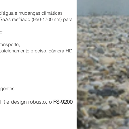
d'água e mudanças climáticas;
GaAs resfriado (950-1700 nm) para
e;
ransporte;
 posicionamento preciso, câmera HD
igentes.
​
IR e design robusto, o
FS-9200