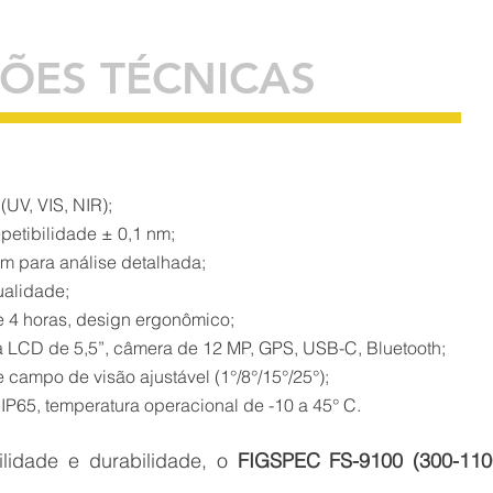
ÇÕES TÉCNICAS
(UV, VIS, NIR);
epetibilidade ± 0,1 nm;
nm para análise detalhada;
ualidade;
de 4 horas, design ergonômico;
a LCD de 5,5”, câmera de 12 MP, GPS, USB-C, Bluetooth;
e campo de visão ajustável (1°/8°/15°/25°);
 IP65, temperatura operacional de -10 a 45° C.
ilidade e durabilidade, o
FIGSPEC FS-9100 (300-11