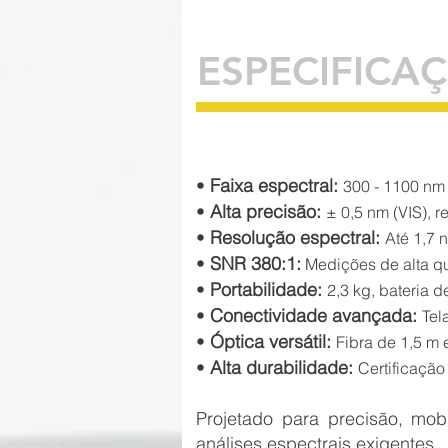
ESPECIFICA
•
Faixa espectral:
300 - 1100 nm 
•
Alta precisão:
± 0,5 nm (VIS), r
•
Resolução espectral:
Até 1,7 
•
SNR 380:1:
Medições de alta q
•
Portabilidade:
2,3 kg, bateria 
•
Conectividade avançada:
Tel
•
Óptica versátil:
Fibra de 1,5 m 
•
Alta durabilidade:
Certificação
Projetado para precisão, mob
análises espectrais exigentes.