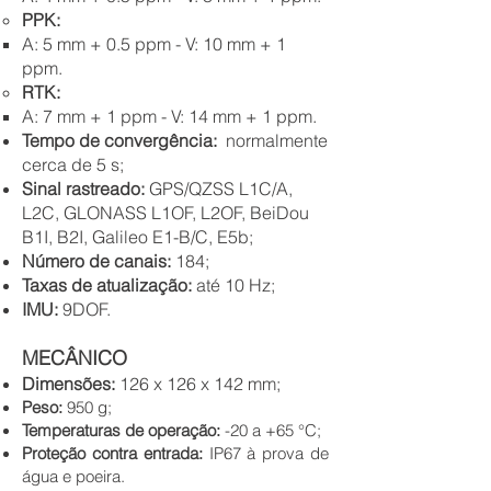
PPK:
A: 5 mm + 0.5 ppm - V: 10 mm + 1
ppm.
RTK:
A: 7 mm + 1 ppm - V: 14 mm + 1 ppm.
Tempo de convergência:
normalmente
cerca de 5 s;
Sinal rastreado:
GPS/QZSS L1C/A,
L2C, GLONASS L1OF, L2OF, BeiDou
B1I, B2I, Galileo E1-B/C, E5b;
Número de canais:
184;
Taxas de atualização:
até 10 Hz;
IMU:
9DOF.
MECÂNICO
Dimensões:
126 x 126 x 142 mm;
Peso:
950 g;
Temperaturas de operação:
-20
a +65 °C;
Proteção contra entrada:
IP67 à prova de
água e poeira.