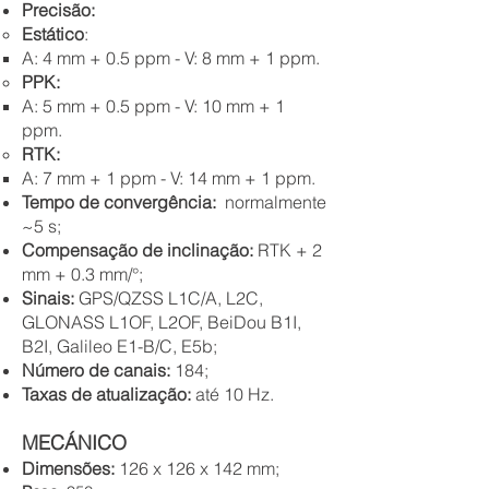
Precisão:
Estático
:
A: 4 mm + 0.5 ppm - V: 8 mm + 1 ppm.
PPK:
A: 5 mm + 0.5 ppm - V: 10 mm + 1
ppm.
RTK:
A: 7 mm + 1 ppm - V: 14 mm + 1 ppm.
Tempo de convergência:
normalmente
~5 s;
Compensação de inclinação:
RTK + 2
mm + 0.3 mm/°;
Sinais:
GPS/QZSS L1C/A, L2C,
GLONASS L1OF, L2OF, BeiDou B1I,
B2I, Galileo E1-B/C, E5b;
Número de canais:
184;
Taxas de atualização:
até 10 Hz.
MECÁNICO
Dimensões:
126 x 126 x 142 mm;