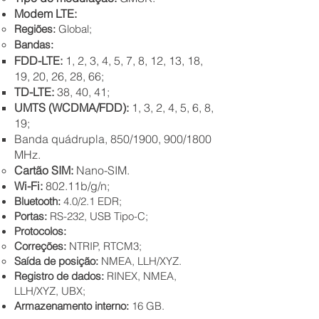
Modem LTE:
Regiões:
Global;
Bandas:
FDD-LTE:
1, 2, 3, 4, 5, 7, 8, 12, 13, 18,
19, 20, 26, 28, 66;
TD-LTE:
38, 40, 41;
UMTS (WCDMA/FDD):
1, 3, 2, 4, 5, 6, 8,
19;
Banda quádrupla, 850/1900,
900/1800
MHz.
Cartão SIM:
Nano-SIM.
Wi-Fi
:
802.11
b/g/n;
Bluetooth:
4.0/2.1 EDR;
Port
a
s:
RS-232, USB Tipo-C;
Protocolos:
Correções:
NTRIP, RTCM3;
Saída de posição:
NMEA, LLH/XYZ.
Regis
tro de dados:
RINEX, NMEA,
LLH/XYZ, UBX;
Armazenam
ento interno:
16 GB.