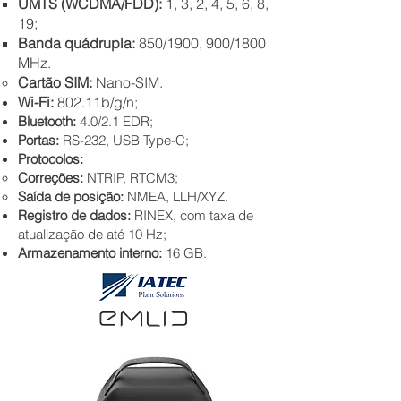
UMTS (WCDMA/FDD):
1, 3, 2, 4, 5, 6, 8,
19;
Banda quádrupla:
850/1900,
900/1800
MHz.
Cartão SIM:
Nano-SIM.
Wi-Fi:
802.11b/g/n;
Bluetooth:
4.0/2.1 EDR;
Portas:
RS-232, USB Type-C;
Protocolos:
Correções:
NTRIP, RTCM3;
Saída de posição:
NMEA, LLH/XYZ.
Registro de dados:
RINEX, com taxa de
atualização de até 10 Hz;
Armazenamento interno:
16 GB.