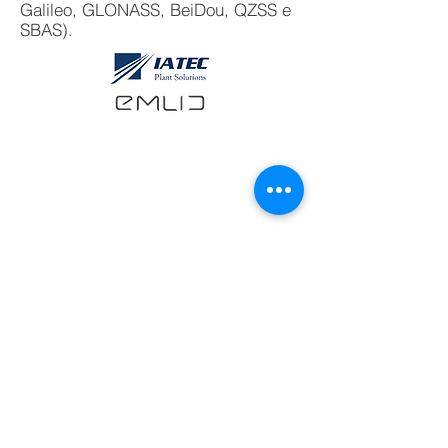
Galileo, GLONASS, BeiDou, QZSS e
SBAS).
CARACTERÍSTICAS
Antena de alimentação dupla de alto
desempenho com grande plano de
aterramento;
​Software REACHVIEW multiplataforma