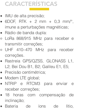
CARACTERÍSTICAS
IMU de alta precisão;
6DOF, RTK + 2 mm + 0,3 mm/°,
imune a perturbações magnéticas;
Rádio de banda dupla:
LoRa 868/915 MHz para receber e
transmitir correções;
UHF 410–470 MHz para receber
correções.
Rastreia GPS/QZSS, GLONASS L1,
L2; Bei Dou B1, B2; Galileu E1, E5;
Precisão centimétrica;
Modem LTE global;
NTRIP e RTCM3 para enviar e
receber correções;
18 horas com compensação de
inclinação;
Bateria de íons de lítio,