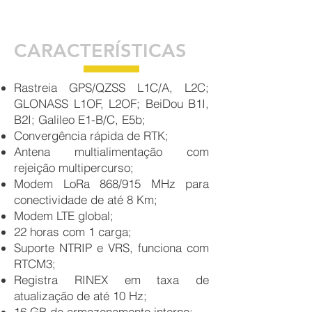
CARACTERÍSTICAS
Rastreia GPS/QZSS L1C/A, L2C;
GLONASS L1OF, L2OF; BeiDou B1I,
B2I; Galileo E1-B/C, E5b;
Convergência rápida de RTK;
Antena multialimentação com
rejeição multipercurso;
Modem LoRa 868/915 MHz para
conectividade de até 8 Km;
Modem LTE global;
22 horas com 1 carga;
Suporte NTRIP e VRS, funciona com
RTCM3;
Registra RINEX em taxa de
atualização de até 10 Hz;
16 GB de armazenamento interno;