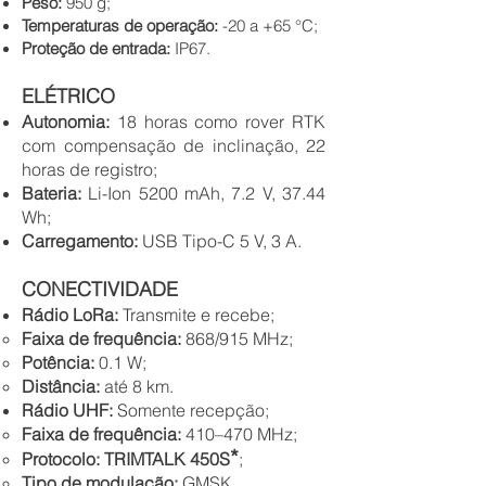
Peso:
950 g;
Temperaturas de operação:
-20 a +65 °C;
Proteção de entrada:
IP67.
ELÉT
RICO
Auton
omia:
18 horas como rover RTK
com compensação de inclinação, 22
horas de registro;
Bateria:
Li-Ion 5200 mAh, 7.2 V, 37.44
Wh;
Carregamento:
USB Tipo-C 5 V, 3 A.
CON
ECTIVIDADE
Rádio LoRa:
Transmite e recebe;
Faixa de frequência:
868/915 MHz;
Potência:
0.1 W;
Distância:
até 8 km.
Rádio UHF:
Somente recepção;
Faixa de frequência:
410–470 MHz;
*
Protocolo: TRIMTALK 450S
;
Tipo de modulação:
GMSK.​