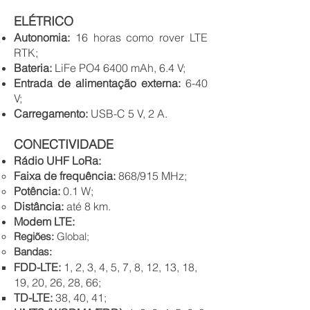
ELÉTRICO
Autonomia:
16 horas como rover LTE
RTK;
Bateria:
LiFe PO4 6400 mAh, 6.4 V;
Entrada de alimentação externa:
6-40
V;
Carregamento:
USB-C 5 V, 2 A.
CONECTIVIDADE
Rádio
UHF LoRa
:
Faixa de frequência:
868/915 MHz;
Potência:
0.1 W;
Distância:
até 8 km.
Modem LTE:
Regiões:
Global;
Bandas:
FDD-LTE:
1, 2, 3, 4, 5, 7, 8, 12, 13, 18,
19, 20, 26, 28, 66;
TD-LTE:
38, 40, 41;