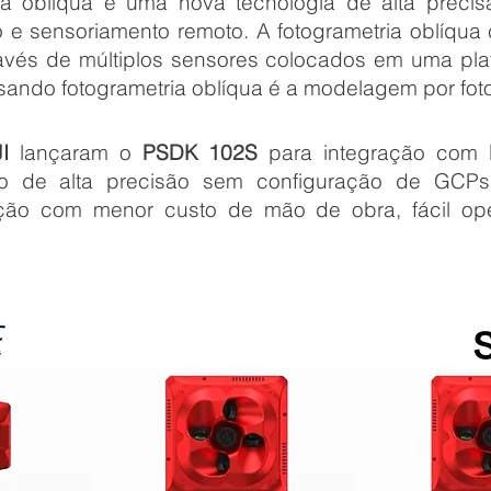
ia oblíqua é uma nova tecnologia de alta precis
 e sensoriamento remoto. A fotogrametria oblíqua
través de múltiplos sensores colocados em uma pl
ndo fotogrametria oblíqua é a modelagem por foto
I
lançaram o
PSDK 102S
para integração com
o de alta precisão sem configuração de GCPs
ão com menor custo de mão de obra, fácil opera