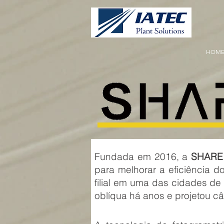
HOM
Fundada em 2016, a
SHARE
para melhorar a eficiência 
filial em uma das cidades de
oblíqua há anos e projetou 