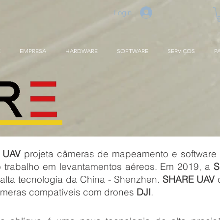
Login
E
EMPRESA
HARDWARE
SOFTWARE
SERVIÇOS
P
 UAV
projeta câmeras de mapeamento e software
do trabalho em levantamentos aéreos. Em 2019, a
S
 alta tecnologia da China - Shenzhen.
SHARE UAV
c
câmeras compatíveis com drones
DJI
.