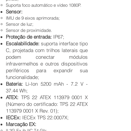
Suporta foco automático e vídeo 1080P.
Sensor:
IMU de 9 eixos aprimorada;
Sensor de luz;
Sensor de proximidade​.
Proteção de entrada:
IP67;
Escalabilidade:
suporta interface tipo
C, projetada com trilhos laterais que
podem conectar módulos
infravermelhos e outros dispositivos
periféricos para expandir sua
funcionalidade;
Bateria:
Li-Ion 5200 mAh - 7.2 V -
37.44 Wh;
ATEX:
TPS 22 ATEX
113979 0001
X
(Número do certificado: TPS 22 ATEX
113979 0001
X Rev. 01);
IECEx:
IECEx TPS 22.0007X;
Marcação EX:
II 2G Ex ib IIC T4 Gb;