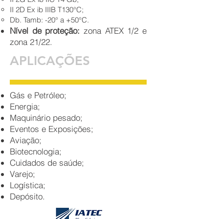
II 2D Ex ib IIIB T130°C;
Db. Tamb: -20° a +50°C.
Nível de proteção:
zona ATEX 1/2 e
zona 21/22.
APLICAÇÕES
Gás e Petróleo;
Energia;
Maquinário pesado;
Eventos e Exposições;
Aviação;
Biotecnologia;
Cuidados de saúde;
Varejo;
Logística;
Depósito.