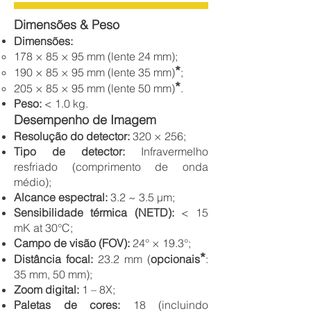
Dimensões & Peso
Dimensões:
178 × 85 × 95 mm (lente 24 mm);
*
190 × 85 × 95 mm (lente 35 mm)
;
*
205 × 85 × 95 mm (lente 50 mm)
.
Peso:
< 1.0 kg.
Desempenho de Imagem
Resolução do detector:
320 × 256;
Tipo de detector:
Infravermelho
resfriado (comprimento de onda
médio);
Alcance espectral:
3.2 ~ 3.5 μm;
Sensibilidade térmica (NETD):
< 15
mK at 30°C;
Campo de visão (FOV):
24° × 19.3°;
*
Distância focal:
23.2 mm (
opcionais
:
35 mm, 50 mm);
Zoom digital:
1 – 8X;
Paletas de cores:
18 (incluindo