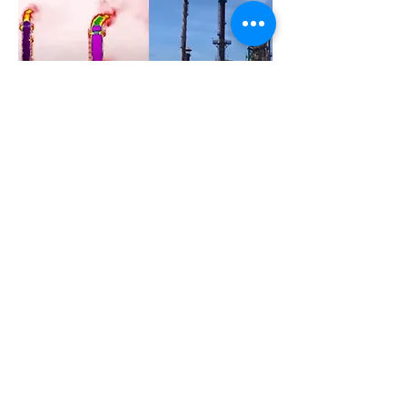
VOLTAR À LOJA
*A loja SELF-SERVICE é apenas para clientes
do BRASIL. Os clientes dos EUA devem