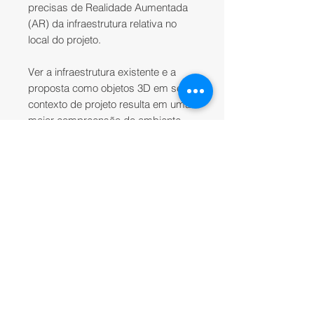
precisas de Realidade Aumentada
(AR) da infraestrutura relativa no
local do projeto.
Ver a infraestrutura existente e a
proposta como objetos 3D em seu
contexto de projeto resulta em uma
maior compreensão do ambiente,
maior produtividade, redução de
erros humanos e um ambiente de
trabalho mais seguro.
VGIS PARA OLEO E GÁS
O vGIS Exploration projeta dados
de mineração e exploração como
hologramas precisos 3D. As
informações geológicas são
combinadas com esquemas de
minas, informações em tempo real