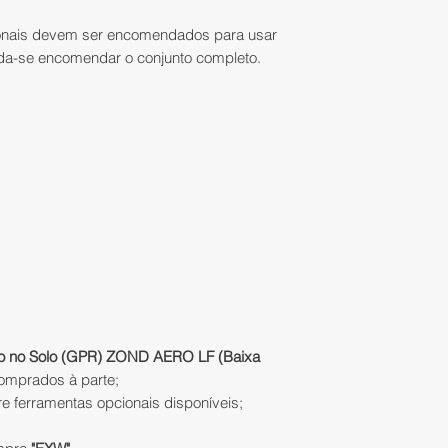
Tipo
: GPR de c
corridos, contados
não blindada;
onais devem ser encomendados para usar
recebimento do pro
a-se encomendar o conjunto completo.
Frequências Ce
solicitação preenc
(outras entre 
Trocas e Devoluçõe
Largura de Ba
outro produto de m
Profundidade
: 
extornará o valor 
atenuação até 
Taxa de Amost
No caso de produ
amostras/s;
parceiros, o prazo 
Taxa de Varred
para realizar a tro
Amostras por V
recebimento do pr
(selecionável);
Distribuição.
Resolução Tem
(selecionável);
Restituição do val
Formato de Da
o no Solo (GPR) ZOND AERO LF (Baixa
geocodificado;
A IATEC Plant Solut
comprados à parte;
Peso Total
:
valores pagos uti
e ferramentas opcionais disponíveis;
Controlador:
pagamento escolh
Antenas:
0,1 
Em compras pagas 