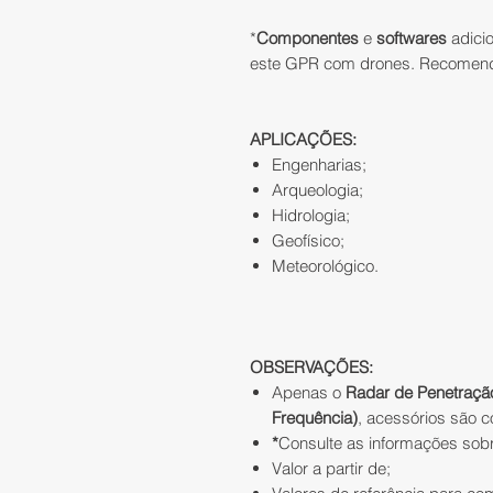
*
Componentes
e
softwares
adici
este GPR com drones. Recomend
APLICAÇÕES:
Engenharias;
Arqueologia;
Hidrologia;
Geofísico;
Meteorológico.
OBSERVAÇÕES:
Apenas o
Radar de Penetraçã
Frequência)
, acessórios são 
*
Consulte as informações sobr
Valor a partir de;