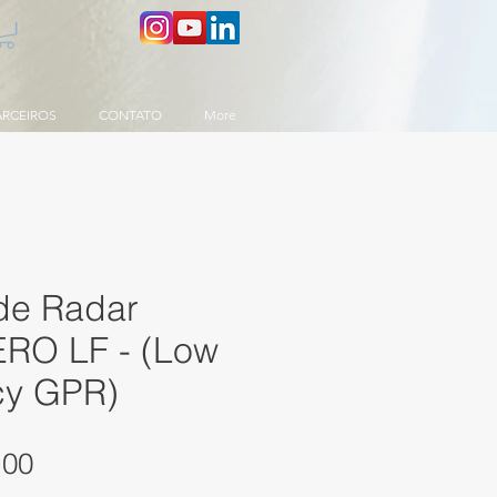
ARCEIROS
CONTATO
More
de Radar
RO LF - (Low
cy GPR)
Preço
,00