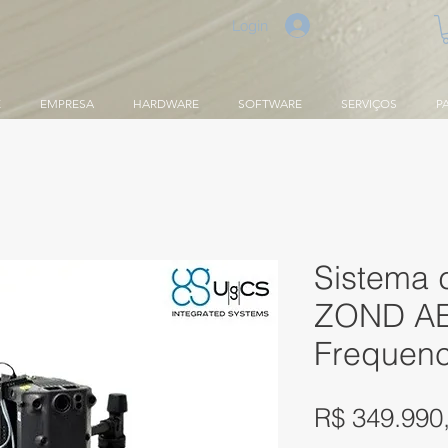
Login
E
EMPRESA
HARDWARE
SOFTWARE
SERVIÇOS
P
Sistema 
ZOND AE
Frequen
R$ 349.990