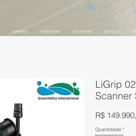
Login
E
EMPRESA
HARDWARE
SOFTWARE
SERVIÇOS
P
LiGrip 02
Scanner 
R$ 149.990
Quantidade
*