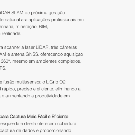
Solutions
incluem:
troca/devolução.
apresentado no at
- Atendimento com
l LiDAR SLAM de próxima geração
foto que comprove
que irá entender 
ernational ara aplicações profissionais em
Para trocar um pr
ou em caso de pes
configuração para 
nharia, mineração, BIM,
deverão ser obser
autenticada em ca
- Nota fiscal e gara
 realidade.
que irá fazer a reti
- Entrega em mãos,
• o produto dever
- Suporte e assistê
gra scanner a laser LiDAR, três câmeras
embalagem origina
O numero de autori
AM e antena GNSS, oferecendo aquisição
- Pós-venda reco
violação do lacre o
seu pedido serão n
m 360°, mesmo em ambientes complexos,
do mercado.
acompanhado do 
retirada poderá se
GPS.
da Nota Fiscal Ele
09:00 às 17:00 exc
acessórios.
fusão multissensor, o LiGrip O2
IMPORTANTE:
ápido, preciso e eficiente, eliminando a
1)
O preço informa
As despesas rela
xa e aumentando a produtividade em
aos itens descrit
produto (ex: frete,
anúncio. As image
responsabilidade 
ilustrativos não in
ra Captura Mais Fácil e Eficiente
2)
O preço é um val
A IATEC Plant Solut
esquerda e direita oferecem cobertura
alterações sem av
corridos, contados
 captura de dados e proporcionando
disponibilidade d