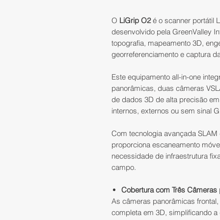
O
LiGrip O2
é o scanner portáti
desenvolvido pela GreenValley Int
topografia, mapeamento 3D, enge
georreferenciamento e captura da
Este equipamento all-in-one inte
panorâmicas, duas câmeras VSL
de dados 3D de alta precisão e
internos, externos ou sem sinal 
Com tecnologia avançada SLAM e 
proporciona escaneamento móvel r
necessidade de infraestrutura fi
campo.
Cobertura com Três Câmeras pa
As câmeras panorâmicas frontal, 
completa em 3D, simplificando a