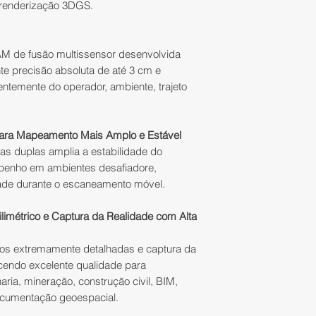
recebimento do pro
 renderização 3DGS.
3)
Recomendamos q
solicitação preenc
conosco antes de f
Trocas e Devoluçõe
poderemos auxilia
outro produto de m
AM de fusão multissensor desenvolvida
ideal, verificar a 
extornará o valor 
nte precisão absoluta de até 3 cm e
alinhar condições
entemente do operador, ambiente, trajeto
fiscais e prazos d
No caso de produ
4)
Preço de referê
parceiros, o prazo 
CAPITAL"
.
ra Mapeamento Mais Amplo e Estável
para realizar a tro
5)
Consulte nossa e
 duplas amplia a estabilidade do
recebimento do pr
disponibilidade à 
enho em ambientes desafiadore,
Distribuição.
sob encomenda.
dade durante o escaneamento móvel.
Restituição do val
limétrico e Captura da Realidade com Alta
ESPECIFICAÇÕE
A IATEC Plant Solut
os extremamente detalhadas e captura da
Parâmetros do sis
valores pagos uti
ecendo excelente qualidade para
Peso:
2.2 kg
pagamento escolh
ria, mineração, construção civil, BIM,
Dimensões:
580
Em compras pagas 
ocumentação geoespacial.
Precisão Absolu
administradora do 