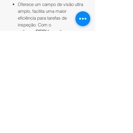
Oferece um campo de visão ultra
amplo, facilita uma maior
eficiência para tarefas de
inspeção.
Com o
s
oftware
FIFISH
, recolha uma
vasta gama de dados
profissionais.
Ferramentas* de medição de alta
precisão - Laser Scaler, Distance
Lock Module & Compass Ruler:
Fornecem medições de objetos
subaquáticos com alta precisão;
Para inspeções de navios com
eficiência e precisão a escala de
rachaduras e aberturas para
minimizar e prevenir com
eficiência novas chances de
danos.