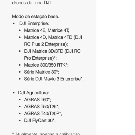
drones da linha
DJI
.
Modo de estação base:
DJI Enterprise:
Matrice 4E, Matrice 4T;
Matrice 4D, Matrice 4TD (DJI
RC Plus 2 Enterprise);
DJI Matrice 3D/3TD (DJI RC
Pro Enterprise)*;
Matrice 300/350 RTK*;
Série Matrice 30*;
Série DJI Mavic 3 Enterprise*.
DJI Agricultura:
AGRAS T60*;
AGRAS T50/T25*;
AGRAS T40/T20P*;
DJI FlyCart 30*.
*
Atualmente, apenas a calibração