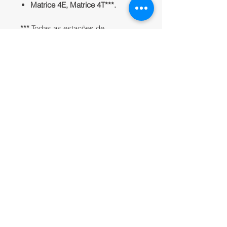
Matrice 4E, Matrice 4T***.
***
Todas as estações de
retransmissão, aeronaves e
controles remotos precisam ser
atualizados para a versão
V13.01.00.04 ou posterior e
conectados via Acesso Remoto.
APLICAÇÕES:
Mapeamento e fotogrametria de
precisão;
Inspeções industriais e
geotécnicas;
Operações em áreas urbanas
densas ou zonas remotas;
Missões automatizadas com
waypoint e precisão repetível;
Operações com múltiplos drones