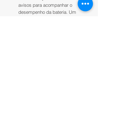
avisos para acompanhar o
desempenho da bateria. Um
verdadeiro par perfeito de
potência.
PLENA INTEGRAÇÃO
DOUBLE 4K
;
65R
;
MAVlink
;
FieldAgent®;
SENTERA Senthawk Autopilot
;
SENTERA Software
de controle
de voo personalizado
PX4
.
APLICAÇÕES
Agricultura
;
Construção
;