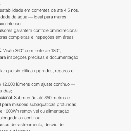
da melhor maneira,
:
corridos, contados
estoque e condiç
estabilidade em correntes de até 4,5 nós,
recebimento do pro
idade da água — ideal para mares
alinhar prazos de 
solicitação preenc
uxo intenso;
pagamento;
Trocas e Devoluçõe
ulsores garantem controle omnidirecional
4)
Apenas sob en
outro produto de m
obras complexas e inspeções em áreas
extornará o valor 
K
: Visão 360° com lente de 180°,
ESPECIFICAÇÕE
No caso de produ
 para inspeções precisas e documentação
Dimensões:
810
parceiros, o prazo 
Profundidade m
para realizar a tro
ar que simplifica upgrades, reparos e
Velocidade má
recebimento do pr
laterais;
Distribuição.
de 12.000 lúmens com ajuste contínuo —
Resistência máx
fundas;
Tempo de exec
Restituição do val
cional
: Submersão até 350 metros e
normal);
l para missões subaquáticas profundas;
Bateria:
1000 W
A IATEC Plant Solut
 de 1000Wh removível ou alimentação
Fonte de alimen
valores pagos uti
rolongada ou contínua;
(
opcional*
);
pagamento escolh
rsos de rastreamento, desvio de
Temperatura de
Em compras pagas 