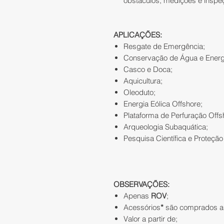
obstáculos, medições e insp
APLICAÇÕES:
Resgate de Emergência;
Conservação de Água e Energia
Casco e Doca;
Aquicultura;
Oleoduto;
Energia Eólica Offshore;
Plataforma de Perfuração Offs
Arqueologia Subaquática;
Pesquisa Científica e Proteção
OBSERVAÇÕES:
Apenas
ROV
;
Acessórios
*
são comprados a 
Valor a partir de;