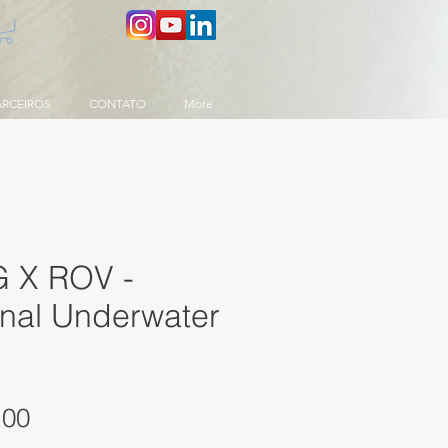
ARCEIROS
CONTATO
More
 X ROV -
onal Underwater
Preço
,00