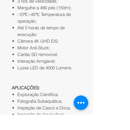
3 nós de velocidade;
Mergulhe a 490 pés (150m);
-10℃~45℃ Temperatura de
operação;
Até 5 horas de tempo de
execução;
Câmera 4K UHD EIS;
Motor Anti-Stuck;
Cartão SD removível;
Interação Amigável;
Luzes LED de 4000 Lúmens.
APLICAÇÕES:
Exploração Científica;
Fotografia Subaquática;
Inspeção de Casco e Doca;
Inspeção de Aquicultura;
Busca e resgate.