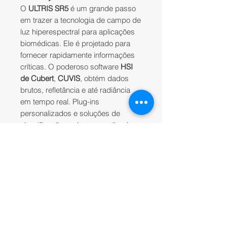
O
ULTRIS SR5
é um grande passo
em trazer a tecnologia de campo de
luz hiperespectral para aplicações
biomédicas. Ele é projetado para
fornecer rapidamente informações
críticas. O poderoso software
HSI
de Cubert
,
CUVIS
, obtém dados
brutos, refletância e até radiância
em tempo real. Plug-ins
personalizados e soluções de
classificação podem ser aplicados
diretamente à exibição ao vivo. O
poderoso SDK permite uma
integração suave do sistema.
Originalmente desenvolvido em C, o
SDK agora está disponível com
wrappers para C++ e Python.