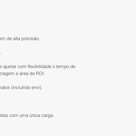
recebimento do pro
estoque e condiç
solicitação preenc
alinhar prazos de 
Trocas e Devoluçõe
pagamento;
outro produto de m
4)
Apenas sob en
extornará o valor 
m de alta precisão;
ESPECIFICAÇÕES 
No caso de produ
Número do mode
parceiros, o prazo 
.
Método espectr
para realizar a tro
grade de trans
recebimento do pr
 ajustar com flexibilidade o tempo de
Resolução da 
Distribuição.
clagem e área de ROI.
Faixa dinâmica
Velocidade de
tos (incluindo envi).
Restituição do val
Faixa espectral
Faixa espectral
.
A IATEC Plant Solut
Resolução ópti
valores pagos uti
itas com uma única carga.
Largura da fend
pagamento escolh
Eficiência de t
Em compras pagas 
Nível de luz dif
administradora do 