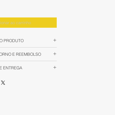
ionar ao carrinho
O PRODUTO
ons -
Distribuidora Autorizada
TORNO E REEMBOLSO
alquer produto só pode ser
E ENTREGA
nha
FIGSPEC
no Brasil da
l de até 7 (sete) dias corridos e
 entende de aplicações
 avaria no produto, cujo prazo
 válido apenas para
eras Hiperesctrais, Sistemas
is a contar da data do
 retirada na loja. Para outras
ções Hiperesctrais no mundo.
rcadoria. Nesse período, se o
ento e frete por favor entrar
e (
iatecps.com
) e conheça
 defeito, ou se você não
lientes e parceiros.
(a) com a compra, comunique
ndimento ao cliente
 a numero de autorização de
 de produtos
FIGSPEC
na
om) e solicite a
enviado por e-mail. Deverá ser