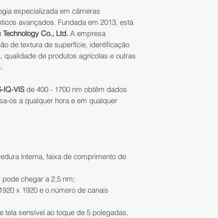
IATEC Plant Soluti
troca/devolução.
apresentado no at
ogia especializada em câmeras
- Contato com um 
ópticos avançados. Fundada em 2013, está
foto que comprove
irá entender sua n
Para trocar um pr
Technology Co., Ltd.
A empresa
ou em caso de pes
selecionar a melh
deverão ser obser
 de textura de superfície, identificação
autenticada em ca
equipamentos par
 qualidade de produtos agrícolas e outras
que irá fazer a reti
- Nota Fiscal;
• o produto dever
.
- Entrega em mãos,
embalagem origina
O numero de autori
- O melhor pós-ve
-IQ-VIS
de 400 - 1700 nm obtêm dados
violação do lacre o
seu pedido serão n
- Assistência Técn
sa-os a qualquer hora e em qualquer
acompanhado do 
retirada poderá se
da Nota Fiscal Ele
09:00 às 17:00 exc
IMPORTANTE:
acessórios.
1)
O valor anuncia
básico (ver lista 
As despesas rela
edura interna, faixa de comprimento de
NA CAIXA
);
produto (ex: frete,
2)
Valores de refe
responsabilidade 
 pode chegar a 2,5 nm;
3)
Solicitamos a ge
 1920 x 1920 e o número de canais
compra sem antes 
A IATEC Plant Solut
podermos ajudá-lo
corridos, contados
e tela sensível ao toque de 5 polegadas,
da melhor maneira,