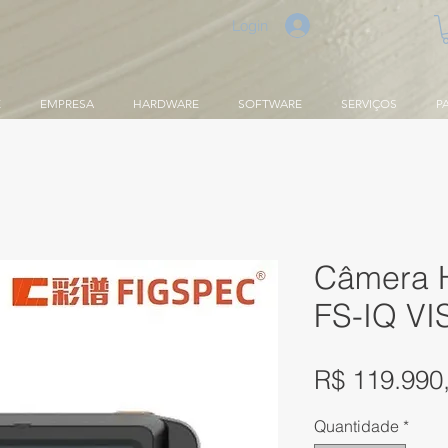
Login
E
EMPRESA
HARDWARE
SOFTWARE
SERVIÇOS
P
Câmera H
FS-IQ VI
R$ 119.990
Quantidade
*