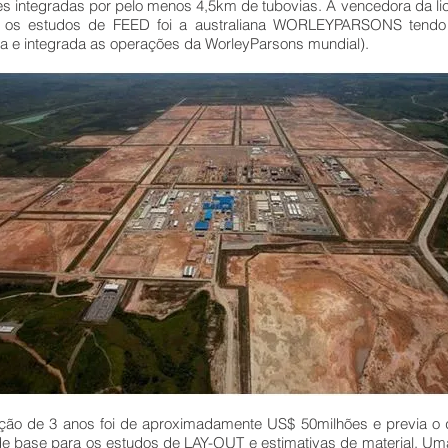
s integradas por pelo menos 4,5km de tubovias. A vencedora da lic
e os estudos de FEED foi a australiana WORLEYPARSONS tendo 
a e integrada as operações da WorleyParsons mundial).
ração de 3 anos foi de aproximadamente US$ 50milhões e previa 
de base para os estudos de LAY-OUT e estimativas de material. Uma 