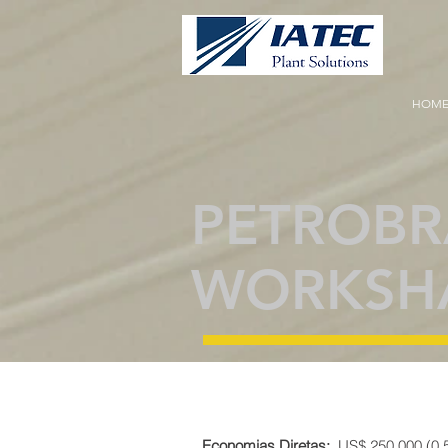
HOM
PETROBR
WORKSH
Economias Diretas:
US$ 250,000 (0,5