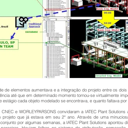
de de elementos aumentava e a integração do projeto entre os dois 
iência até que em determinado momento tornou-se virtualmente impo
estágio cada objeto modelado se encontrava, e quanto faltava por 
, CNEC e WORLEYPARSONS convidaram a IATEC Plant Solutions a a
um projeto que já estava em seu 2° ano. Através de uma minucio
conjunto por algumas semanas, a IATEC Plant Solutions apontou di
parceiras. Haviam falhas no sistema de atributação, nomeação,