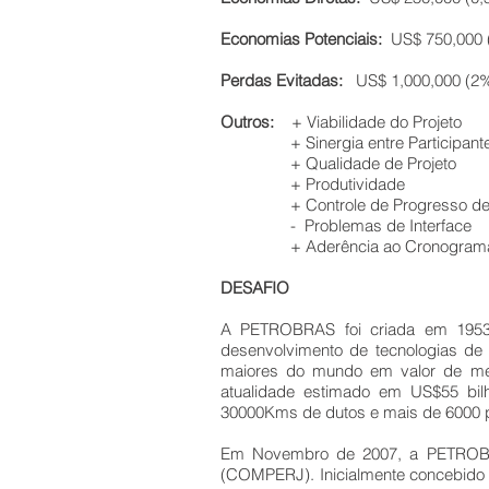
Economias Potenciais:
US$ 750,000 (
Perdas Evitadas:
US$ 1,000,000 (2% 
Outros:
+ Viabilidade do Projeto
+ Sinergia entre Participant
+ Qualidade de Projeto
+ Produtividade
+ Controle de Progresso de P
- Problemas de Interface
+ Aderência ao Cronogram
​DESAFIO
​
A PETROBRAS foi criada em 1953 co
desenvolvimento de tecnologias d
maiores do mundo em valor de mer
atualidade estimado em US$55 bilh
30000Kms de dutos e mais de 6000 po
Em Novembro de 2007, a PETROBRA
(COMPERJ). Inicialmente concebido p