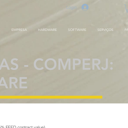
Login
E
EMPRESA
HARDWARE
SOFTWARE
SERVIÇOS
P
AS - COMPERJ:
ARE
% FEED contract value)