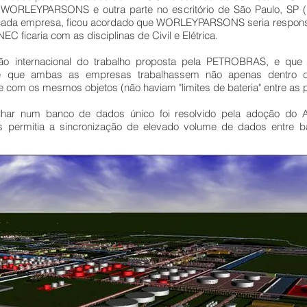
a WORLEYPARSONS e outra parte no escritório de São Paulo, SP (
e cada empresa, ficou acordado que WORLEYPARSONS seria responsá
 ficaria com as disciplinas de Civil e Elétrica.
são internacional do trabalho proposta pela PETROBRAS, e que
e que ambas as empresas trabalhassem não apenas dentr
om os mesmos objetos (não haviam "limites de bateria" entre as p
abalhar num banco de dados único foi resolvido pela adoção 
is permitia a sincronização de elevado volume de dados entre ba