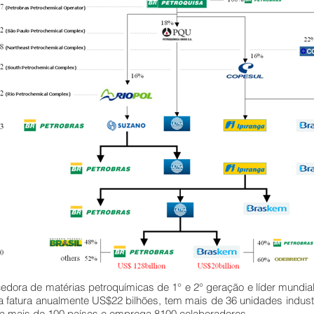
edora de matérias petroquímicas de 1° e 2° geração e líder mundi
la fatura anualmente US$22 bilhões, tem mais de 36 unidades industr
a mais de 100 países e emprega 8100 colaboradores.