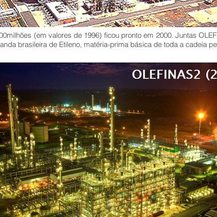
milhões (em valores de 1996) ficou pronto em 2000. Juntas OLEF
da brasileira de Etileno, matéria-prima básica de toda a cadeia pe