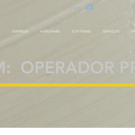
Login
E
EMPRESA
HARDWARE
SOFTWARE
SERVIÇOS
P
M: OPERADOR P